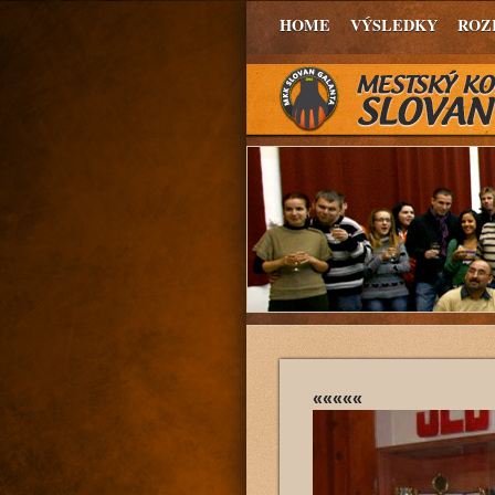
HOME
VÝSLEDKY
ROZ
«««««