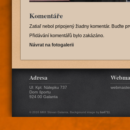
Komentáře
Zatiaľ nebol pripojený žiadny komentár. Buďte pr
Přidávání komentářů bylo zakázáno.
Návrat na fotogalerii
Adresa
Webma
Ul. Kpt. Nálepku 737
webmaster
Dom športu
924 00 Galanta
© 2016 MKK Slovan Galanta. Background image by
bs4711
.