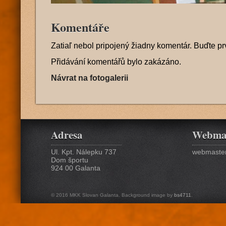
Komentáře
Zatiaľ nebol pripojený žiadny komentár. Buďte pr
Přidávání komentářů bylo zakázáno.
Návrat na fotogalerii
Adresa
Webma
Ul. Kpt. Nálepku 737
webmaster
Dom športu
924 00 Galanta
© 2016 MKK Slovan Galanta. Background image by
bs4711
.