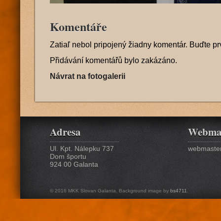
Komentáře
Zatiaľ nebol pripojený žiadny komentár. Buďte pr
Přidávání komentářů bylo zakázáno.
Návrat na fotogalerii
Adresa
Webma
Ul. Kpt. Nálepku 737
webmaster
Dom športu
924 00 Galanta
© 2016 MKK Slovan Galanta. Background image by
bs4711
.