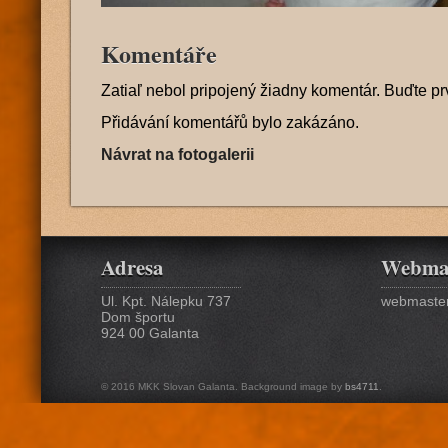
Komentáře
Zatiaľ nebol pripojený žiadny komentár. Buďte pr
Přidávání komentářů bylo zakázáno.
Návrat na fotogalerii
Adresa
Webma
Ul. Kpt. Nálepku 737
webmaster
Dom športu
924 00 Galanta
© 2016 MKK Slovan Galanta. Background image by
bs4711
.