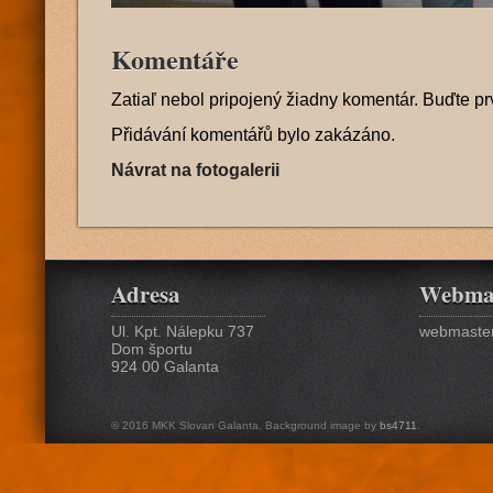
Komentáře
Zatiaľ nebol pripojený žiadny komentár. Buďte pr
Přidávání komentářů bylo zakázáno.
Návrat na fotogalerii
Adresa
Webma
Ul. Kpt. Nálepku 737
webmaster
Dom športu
924 00 Galanta
© 2016 MKK Slovan Galanta. Background image by
bs4711
.