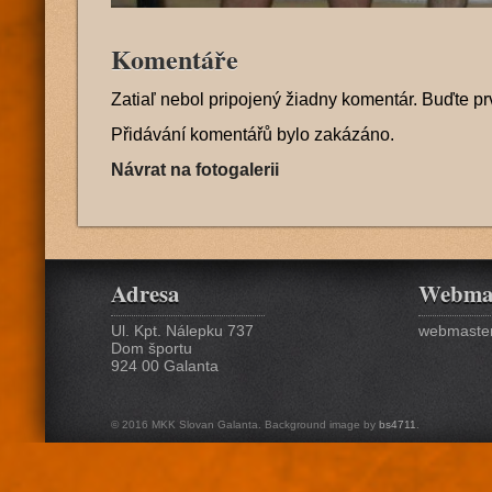
Komentáře
Zatiaľ nebol pripojený žiadny komentár. Buďte pr
Přidávání komentářů bylo zakázáno.
Návrat na fotogalerii
Adresa
Webma
Ul. Kpt. Nálepku 737
webmaster
Dom športu
924 00 Galanta
© 2016 MKK Slovan Galanta. Background image by
bs4711
.