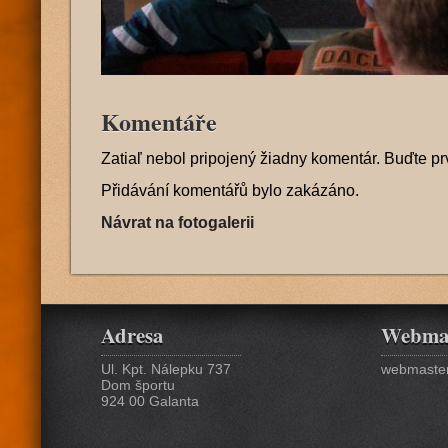
Komentáře
Zatiaľ nebol pripojený žiadny komentár. Buďte pr
Přidávání komentářů bylo zakázáno.
Návrat na fotogalerii
Adresa
Webma
Ul. Kpt. Nálepku 737
webmaster
Dom športu
924 00 Galanta