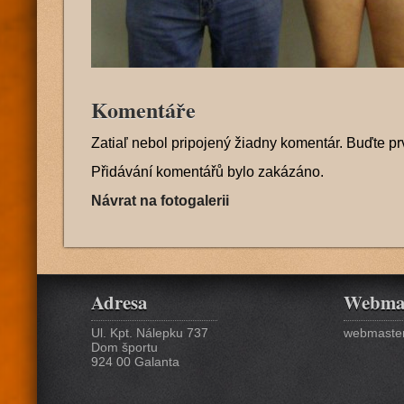
Komentáře
Zatiaľ nebol pripojený žiadny komentár. Buďte pr
Přidávání komentářů bylo zakázáno.
Návrat na fotogalerii
Adresa
Webma
Ul. Kpt. Nálepku 737
webmaster
Dom športu
924 00 Galanta