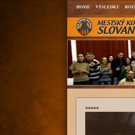
HOME
VÝSLEDKY
ROZ
«««««