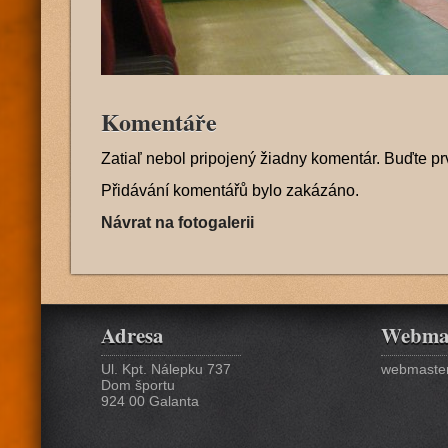
Komentáře
Zatiaľ nebol pripojený žiadny komentár. Buďte pr
Přidávání komentářů bylo zakázáno.
Návrat na fotogalerii
Adresa
Webma
Ul. Kpt. Nálepku 737
webmaster
Dom športu
924 00 Galanta