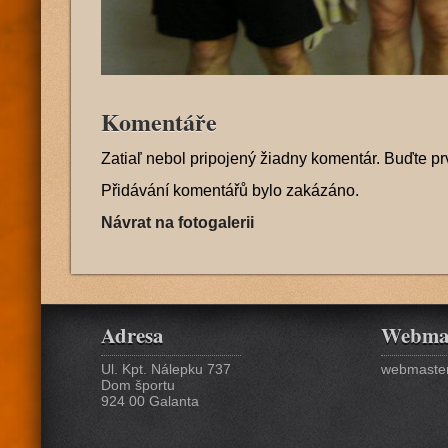
Komentáře
Zatiaľ nebol pripojený žiadny komentár. Buďte pr
Přidávání komentářů bylo zakázáno.
Návrat na fotogalerii
Adresa
Webma
Ul. Kpt. Nálepku 737
webmaster
Dom športu
924 00 Galanta