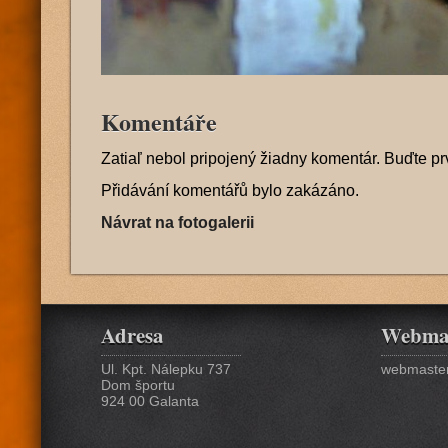
Komentáře
Zatiaľ nebol pripojený žiadny komentár. Buďte pr
Přidávání komentářů bylo zakázáno.
Návrat na fotogalerii
Adresa
Webma
Ul. Kpt. Nálepku 737
webmaster
Dom športu
924 00 Galanta