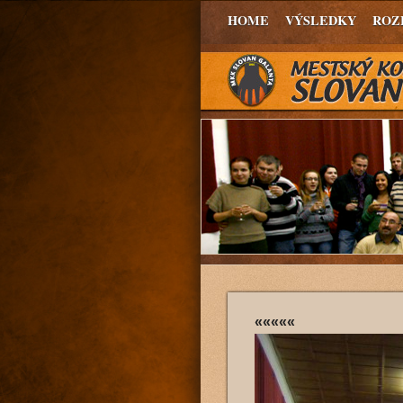
HOME
VÝSLEDKY
ROZ
«««««