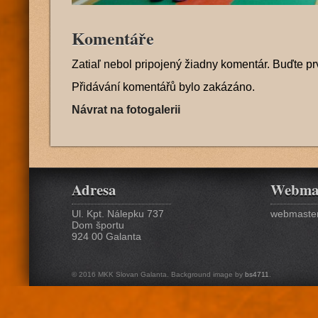
Komentáře
Zatiaľ nebol pripojený žiadny komentár. Buďte pr
Přidávání komentářů bylo zakázáno.
Návrat na fotogalerii
Adresa
Webma
Ul. Kpt. Nálepku 737
webmaster
Dom športu
924 00 Galanta
© 2016 MKK Slovan Galanta. Background image by
bs4711
.