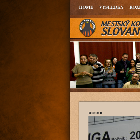
HOME
VÝSLEDKY
ROZ
«««««