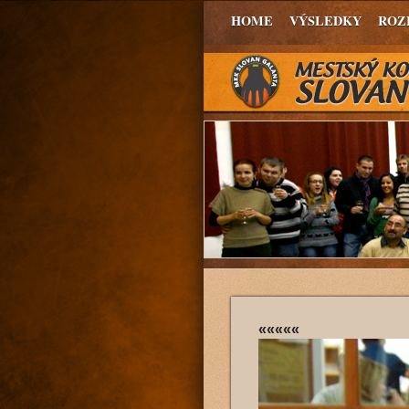
HOME
VÝSLEDKY
ROZ
«««««