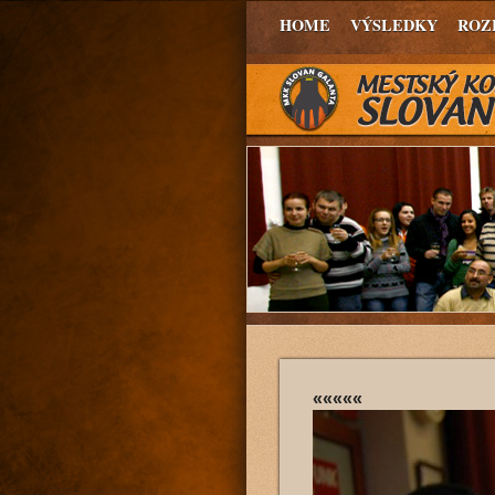
HOME
VÝSLEDKY
ROZ
«««««