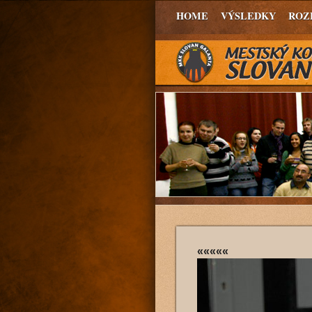
HOME
VÝSLEDKY
ROZ
«««««