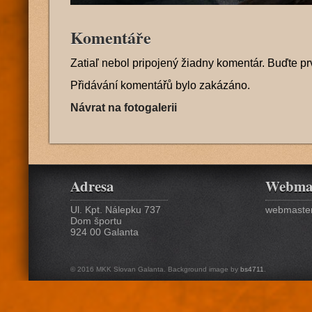
Komentáře
Zatiaľ nebol pripojený žiadny komentár. Buďte pr
Přidávání komentářů bylo zakázáno.
Návrat na fotogalerii
Adresa
Webma
Ul. Kpt. Nálepku 737
webmaster
Dom športu
924 00 Galanta
© 2016 MKK Slovan Galanta. Background image by
bs4711
.