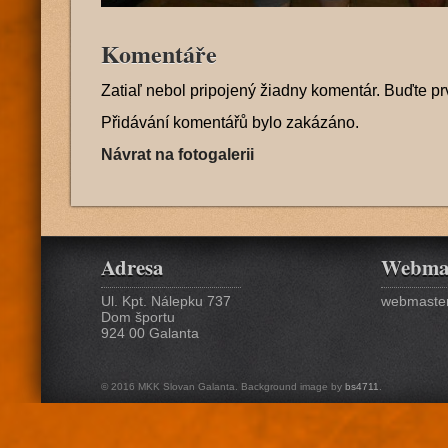
Komentáře
Zatiaľ nebol pripojený žiadny komentár. Buďte pr
Přidávání komentářů bylo zakázáno.
Návrat na fotogalerii
Adresa
Webma
Ul. Kpt. Nálepku 737
webmaster
Dom športu
924 00 Galanta
© 2016 MKK Slovan Galanta. Background image by
bs4711
.