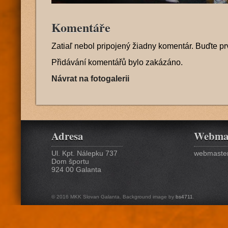
Komentáře
Zatiaľ nebol pripojený žiadny komentár. Buďte pr
Přidávání komentářů bylo zakázáno.
Návrat na fotogalerii
Adresa
Webma
Ul. Kpt. Nálepku 737
webmaster
Dom športu
924 00 Galanta
© 2016 MKK Slovan Galanta. Background image by
bs4711
.