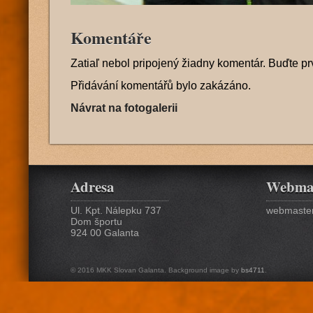
Komentáře
Zatiaľ nebol pripojený žiadny komentár. Buďte pr
Přidávání komentářů bylo zakázáno.
Návrat na fotogalerii
Adresa
Webma
Ul. Kpt. Nálepku 737
webmaster
Dom športu
924 00 Galanta
© 2016 MKK Slovan Galanta. Background image by
bs4711
.