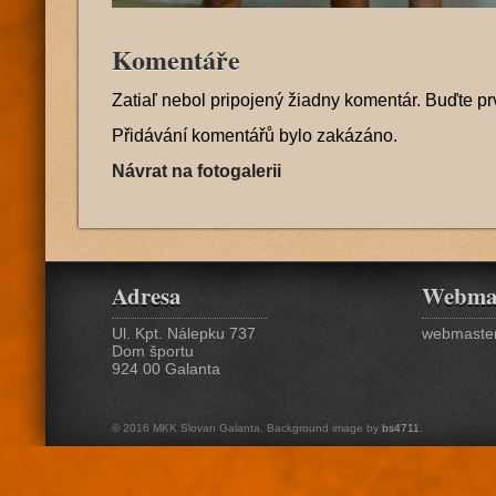
Komentáře
Zatiaľ nebol pripojený žiadny komentár. Buďte pr
Přidávání komentářů bylo zakázáno.
Návrat na fotogalerii
Adresa
Webma
Ul. Kpt. Nálepku 737
webmaster
Dom športu
924 00 Galanta
© 2016 MKK Slovan Galanta. Background image by
bs4711
.