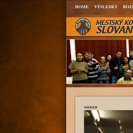
HOME
VÝSLEDKY
ROZ
«««««