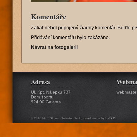
Komentáře
Zatiaľ nebol pripojený žiadny komentár. Buďte pr
Přidávání komentářů bylo zakázáno.
Návrat na fotogalerii
Adresa
Webma
Ul. Kpt. Nálepku 737
webmaster
Dom športu
924 00 Galanta
© 2016 MKK Slovan Galanta. Background image by
bs4711
.