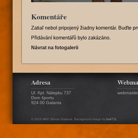
Komentáře
Zatiaľ nebol pripojený žiadny komentár. Buďte pr
Přidávání komentářů bylo zakázáno.
Návrat na fotogalerii
Adresa
Webma
Ul. Kpt. Nálepku 737
webmaster
Dom športu
924 00 Galanta
© 2016 MKK Slovan Galanta. Background image by
bs4711
.