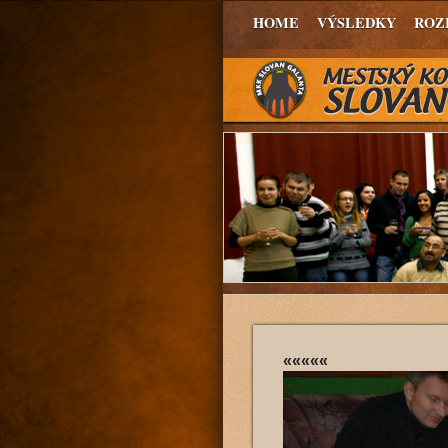
HOME
VÝSLEDKY
ROZ
«««««