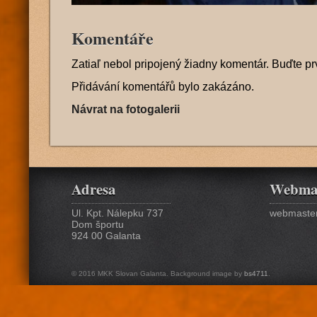
Komentáře
Zatiaľ nebol pripojený žiadny komentár. Buďte pr
Přidávání komentářů bylo zakázáno.
Návrat na fotogalerii
Adresa
Webma
Ul. Kpt. Nálepku 737
webmaster
Dom športu
924 00 Galanta
© 2016 MKK Slovan Galanta. Background image by
bs4711
.