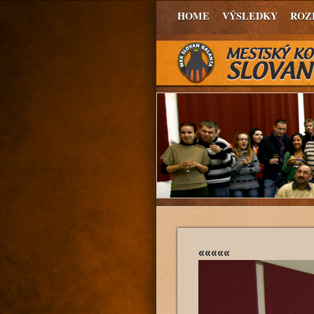
HOME
VÝSLEDKY
ROZ
«««««