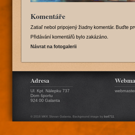
Komentáře
Zatiaľ nebol pripojený žiadny komentár. Buďte pr
Přidávání komentářů bylo zakázáno.
Návrat na fotogalerii
Adresa
Webma
Ul. Kpt. Nálepku 737
webmaster
Dom športu
924 00 Galanta
© 2016 MKK Slovan Galanta. Background image by
bs4711
.