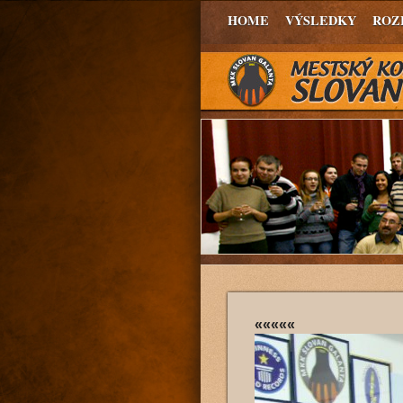
HOME
VÝSLEDKY
ROZ
«««««