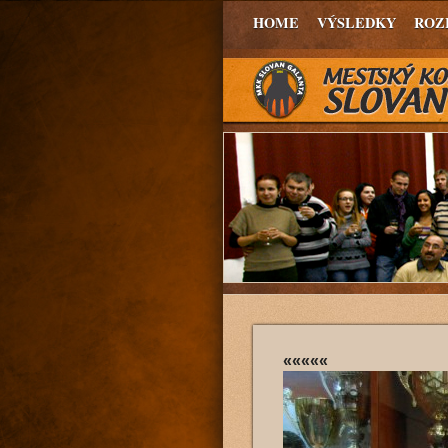
HOME
VÝSLEDKY
ROZ
«««««