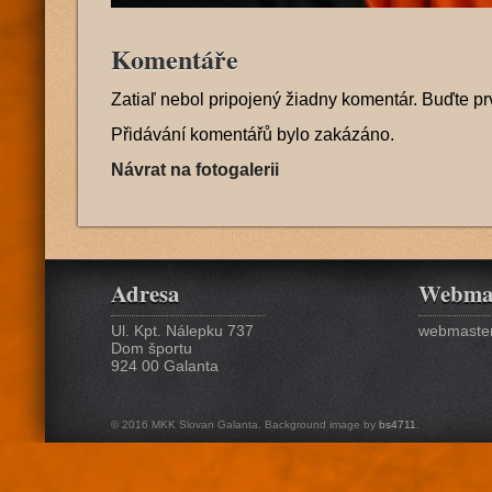
Komentáře
Zatiaľ nebol pripojený žiadny komentár. Buďte pr
Přidávání komentářů bylo zakázáno.
Návrat na fotogalerii
Adresa
Webma
Ul. Kpt. Nálepku 737
webmaster
Dom športu
924 00 Galanta
© 2016 MKK Slovan Galanta. Background image by
bs4711
.