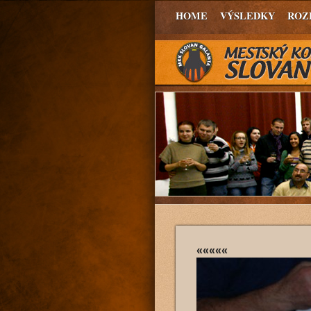
HOME
VÝSLEDKY
ROZ
«««««