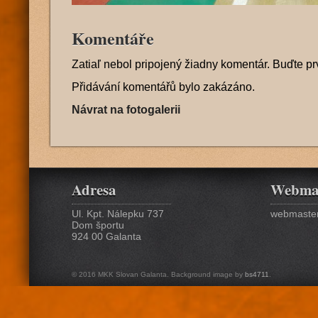
Komentáře
Zatiaľ nebol pripojený žiadny komentár. Buďte pr
Přidávání komentářů bylo zakázáno.
Návrat na fotogalerii
Adresa
Webma
Ul. Kpt. Nálepku 737
webmaster
Dom športu
924 00 Galanta
© 2016 MKK Slovan Galanta. Background image by
bs4711
.