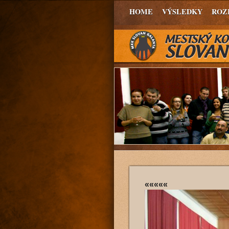
HOME
VÝSLEDKY
ROZ
«««««