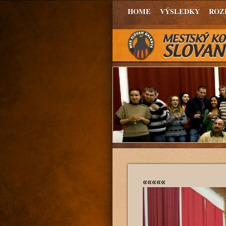
HOME
VÝSLEDKY
ROZ
«««««