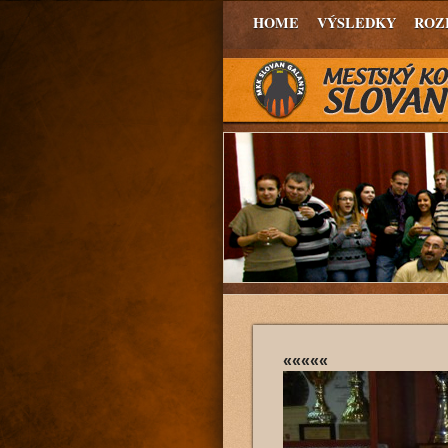
HOME
VÝSLEDKY
ROZ
«««««