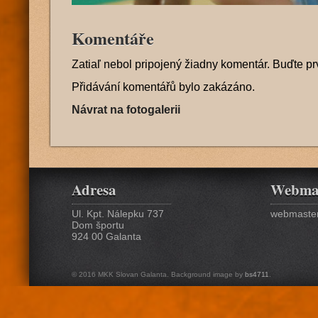
Komentáře
Zatiaľ nebol pripojený žiadny komentár. Buďte pr
Přidávání komentářů bylo zakázáno.
Návrat na fotogalerii
Adresa
Webma
Ul. Kpt. Nálepku 737
webmaster
Dom športu
924 00 Galanta
© 2016 MKK Slovan Galanta. Background image by
bs4711
.