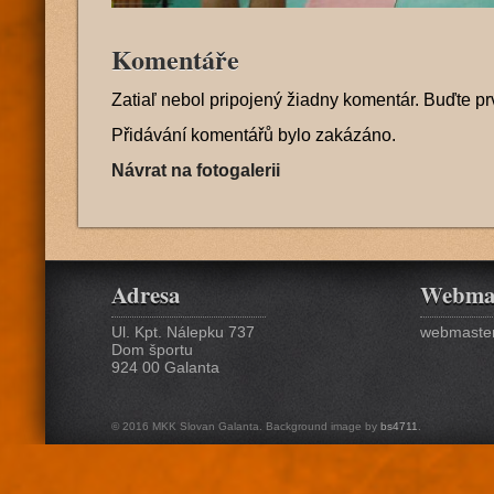
Komentáře
Zatiaľ nebol pripojený žiadny komentár. Buďte pr
Přidávání komentářů bylo zakázáno.
Návrat na fotogalerii
Adresa
Webma
Ul. Kpt. Nálepku 737
webmaster
Dom športu
924 00 Galanta
© 2016 MKK Slovan Galanta. Background image by
bs4711
.