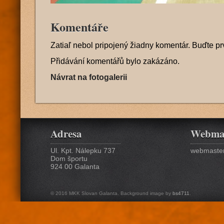
Komentáře
Zatiaľ nebol pripojený žiadny komentár. Buďte pr
Přidávání komentářů bylo zakázáno.
Návrat na fotogalerii
Adresa
Webma
Ul. Kpt. Nálepku 737
webmaster
Dom športu
924 00 Galanta
© 2016 MKK Slovan Galanta. Background image by
bs4711
.