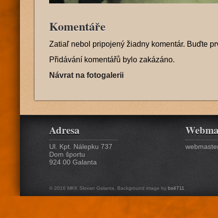
Komentáře
Zatiaľ nebol pripojený žiadny komentár. Buďte pr
Přidávání komentářů bylo zakázáno.
Návrat na fotogalerii
Adresa
Webma
Ul. Kpt. Nálepku 737
webmaster
Dom športu
924 00 Galanta
© 2016 MKK Slovan Galanta. Background image by
bs4711
.