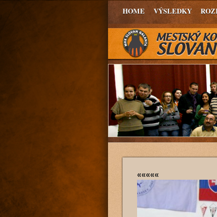
HOME
VÝSLEDKY
ROZ
«««««