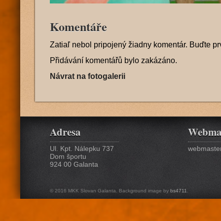
Komentáře
Zatiaľ nebol pripojený žiadny komentár. Buďte pr
Přidávání komentářů bylo zakázáno.
Návrat na fotogalerii
Adresa
Webma
Ul. Kpt. Nálepku 737
webmaster
Dom športu
924 00 Galanta
© 2016 MKK Slovan Galanta. Background image by
bs4711
.