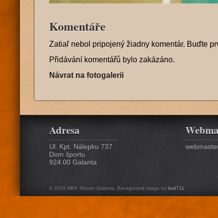
Komentáře
Zatiaľ nebol pripojený žiadny komentár. Buďte pr
Přidávání komentářů bylo zakázáno.
Návrat na fotogalerii
Adresa
Webma
Ul. Kpt. Nálepku 737
webmaster
Dom športu
924 00 Galanta
© 2016 MKK Slovan Galanta. Background image by
bs4711
.