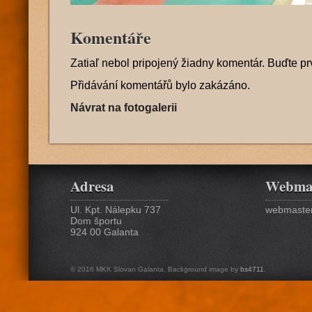
Komentáře
Zatiaľ nebol pripojený žiadny komentár. Buďte pr
Přidávání komentářů bylo zakázáno.
Návrat na fotogalerii
Adresa
Webma
Ul. Kpt. Nálepku 737
webmaster
Dom športu
924 00 Galanta
© 2016 MKK Slovan Galanta. Background image by
bs4711
.