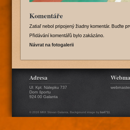
Komentáře
Zatiaľ nebol pripojený žiadny komentár. Buďte pr
Přidávání komentářů bylo zakázáno.
Návrat na fotogalerii
Adresa
Webma
Ul. Kpt. Nálepku 737
webmaster
Dom športu
924 00 Galanta
© 2016 MKK Slovan Galanta. Background image by
bs4711
.