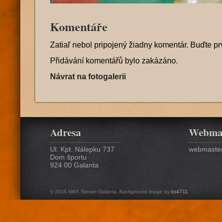
Komentáře
Zatiaľ nebol pripojený žiadny komentár. Buďte pr
Přidávání komentářů bylo zakázáno.
Návrat na fotogalerii
Adresa
Webma
Ul. Kpt. Nálepku 737
webmaster
Dom športu
924 00 Galanta
© 2016 MKK Slovan Galanta. Background image by
bs4711
.