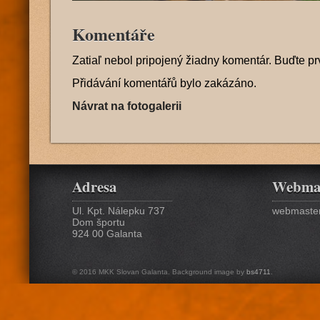
Komentáře
Zatiaľ nebol pripojený žiadny komentár. Buďte pr
Přidávání komentářů bylo zakázáno.
Návrat na fotogalerii
Adresa
Webma
Ul. Kpt. Nálepku 737
webmaster
Dom športu
924 00 Galanta
© 2016 MKK Slovan Galanta. Background image by
bs4711
.